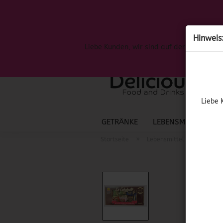
Hinweis
Liebe Kunden, wir sind auf der Suche nac
Liebe 
GETRÄNKE
LEBENSMITTEL
S
»
»
Startseite
Lebensmittel
Spanis