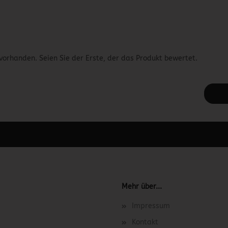
vorhanden. Seien Sie der Erste, der das Produkt bewertet.
 unter Content Manager -> Elemente -> Footer -> Footer Kopfzeile bea
Mehr über...
Impressum
Kontakt