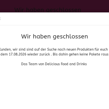
Wir haben geschlossen
Sprache auswählen
:
h neuen Produkten für euch und wieder ab dem 17.08.2026 zurück. 
Suche...
E-Mail
Das Team von Delicious Food and Drinks
Wir haben geschlossen
Lieferland
Passwort
Kunden, wir sind sind auf der Suche nach neuen Produkten für euch
dem 17.08.2026 wieder zurück . Bis dahin gehen keine Pakete raus
PIRITUOSEN, BIER & WEIN
HOME & LIVING
DROGERIE
Das Team von Delicious Food and Drinks
»
»
che Lebensmittel
Turrón, Mantecados, Polverones y Especialidades
Konto erstellen
Gamito
Passwort vergessen
(Art.Nr
La 
Sur