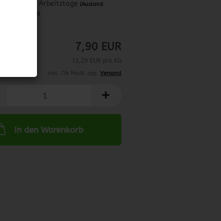
ca. 3-4 Arbeitstage
(Ausland
abweichend)
12/2025
7,90 EUR
11,29 EUR pro KG
inkl. 7% MwSt. zzgl.
Versand
In den Warenkorb