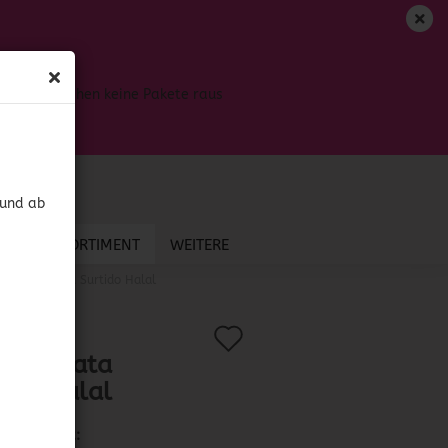
DE
Login
Merkzettel
Bis dahin gehen keine Pakete raus
Ihr Warenkorb
0,00 EUR
 und ab
NEU IM SORTIMENT
WEITERE
La Cabalgata Surtido Halal
Auf
?
.:
42154
)
Cabalgata
den
tido Halal
Merkzettel
Lieferzeit: