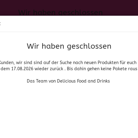
Wir haben geschlossen
Sprache auswählen
:
h neuen Produkten für euch und wieder ab dem 17.08.2026 zurück. 
Suche...
E-Mail
Das Team von Delicious Food and Drinks
Wir haben geschlossen
Lieferland
Passwort
Kunden, wir sind sind auf der Suche nach neuen Produkten für euch
dem 17.08.2026 wieder zurück . Bis dahin gehen keine Pakete raus
PIRITUOSEN, BIER & WEIN
HOME & LIVING
DROGERIE
Das Team von Delicious Food and Drinks
»
»
che Lebensmittel
Gemüse
La Fragua - Pimientos Rojos Enteros
Konto erstellen
Passwort vergessen
(Art.Nr
La 
Pim
Ent