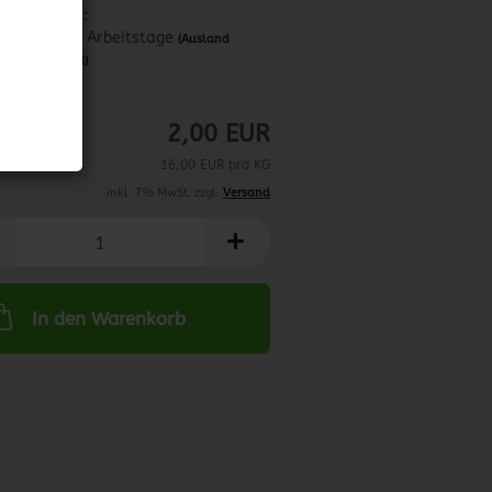
Lieferzeit:
ca. 3-4 Arbeitstage
(Ausland
abweichend)
2.09.2025
2,00 EUR
16,00 EUR pro KG
inkl. 7% MwSt. zzgl.
Versand
In den Warenkorb