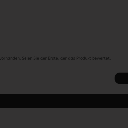
vorhanden. Seien Sie der Erste, der das Produkt bewertet.
 unter Content Manager -> Elemente -> Footer -> Footer Kopfzeile bea