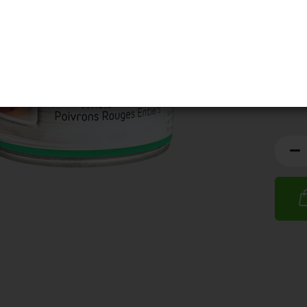
MHD:
1