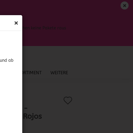
DE
Login
Merkzettel
Bis dahin gehen keine Pakete raus
Ihr Warenkorb
0,00 EUR
 und ab
NEU IM SORTIMENT
WEITERE
Auf
?
.:
42150
)
Fragua -
den
ientos Rojos
Merkzettel
eros