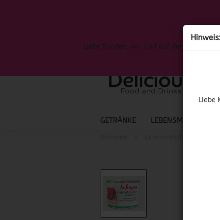
Hinweis
Liebe Kunden, wir sind auf der Suche nac
Liebe 
GETRÄNKE
LEBENSMITTEL
S
»
»
Startseite
Lebensmittel
Spanis