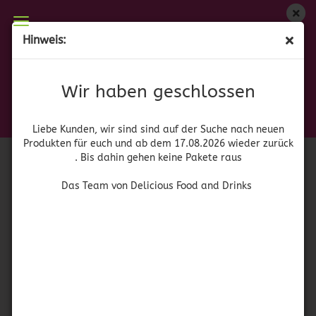
Wir haben geschlossen
Hinweis:
La Fallera Arroz Redondo
Liebe Kunden, wir sind auf der Suche nach neuen
Produkten für euch und wieder ab dem 17.08.2026
(Art.Nr.:
42058
)
Wir haben geschlossen
zurück. Bis dahin gehen keine Pakete raus
Das Team von Delicious Food and Drinks
Liebe Kunden, wir sind sind auf der Suche nach neuen
Produkten für euch und ab dem 17.08.2026 wieder zurück
. Bis dahin gehen keine Pakete raus
Das Team von Delicious Food and Drinks