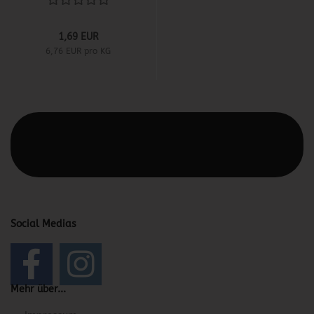
1,69 EUR
6,76 EUR pro KG
Diesen Text kannst du im Gambio Admin unter Content
Manager -> Elemente -> Footer -> Footer Kopfzeile
bearbeiten.
Social Medias
Mehr über...