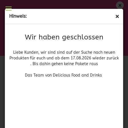
Wir haben geschlossen
Hinweis:
La Cigala Gran Selección Arroz redondo
Liebe Kunden, wir sind auf der Suche nach neuen
Produkten für euch und wieder ab dem 17.08.2026
(Art.Nr.:
42057
)
Wir haben geschlossen
zurück. Bis dahin gehen keine Pakete raus
Das Team von Delicious Food and Drinks
Liebe Kunden, wir sind sind auf der Suche nach neuen
Produkten für euch und ab dem 17.08.2026 wieder zurück
. Bis dahin gehen keine Pakete raus
Das Team von Delicious Food and Drinks