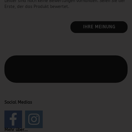
Leider sind noch keine Bewertungen vorhanden. Seien Sie der
Erste, der das Produkt bewertet.
IHRE MEINUNG
Diesen Text kannst du im Gambio Admin unter Content
Manager -> Elemente -> Footer -> Footer Kopfzeile
bearbeiten.
Social Medias
Mehr über...