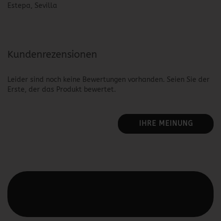
Estepa, Sevilla
Kundenrezensionen
Leider sind noch keine Bewertungen vorhanden. Seien Sie der
Erste, der das Produkt bewertet.
IHRE MEINUNG
Diesen Text kannst du im Gambio Admin unter Content
Manager -> Elemente -> Footer -> Footer Kopfzeile
bearbeiten.