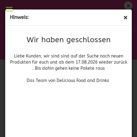
Wir haben geschlossen
Hinweis:
La Cabalgata Surtido 1,3 KG
Liebe Kunden, wir sind auf der Suche nach neuen
Produkten für euch und wieder ab dem 17.08.2026
(Art.Nr.:
42156
)
Wir haben geschlossen
zurück. Bis dahin gehen keine Pakete raus
Gamito
Das Team von Delicious Food and Drinks
Liebe Kunden, wir sind sind auf der Suche nach neuen
Produkten für euch und ab dem 17.08.2026 wieder zurück
. Bis dahin gehen keine Pakete raus
Das Team von Delicious Food and Drinks