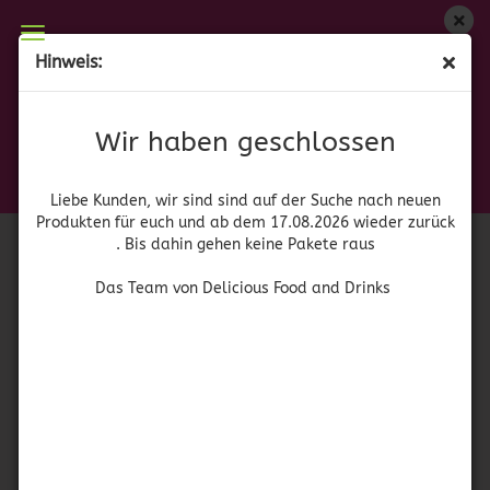
Wir haben geschlossen
Hinweis:
La Anita - Salsa Pacifico Negra con Chiltepin
Liebe Kunden, wir sind auf der Suche nach neuen
Produkten für euch und wieder ab dem 17.08.2026
(Art.Nr.:
42079
)
Wir haben geschlossen
zurück. Bis dahin gehen keine Pakete raus
La Alteña
Das Team von Delicious Food and Drinks
Liebe Kunden, wir sind sind auf der Suche nach neuen
Produkten für euch und ab dem 17.08.2026 wieder zurück
. Bis dahin gehen keine Pakete raus
Das Team von Delicious Food and Drinks