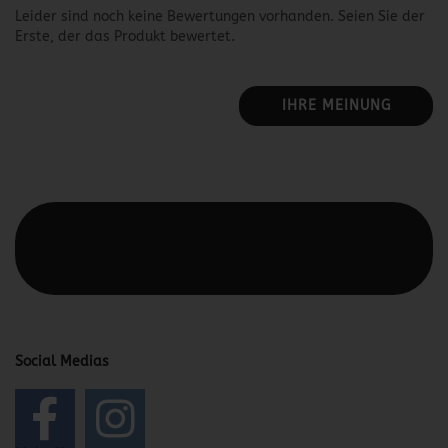
Leider sind noch keine Bewertungen vorhanden. Seien Sie der
Erste, der das Produkt bewertet.
IHRE MEINUNG
Diesen Text kannst du im Gambio Admin unter Content
Manager -> Elemente -> Footer -> Footer Kopfzeile
bearbeiten.
Social Medias