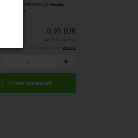
ca. 3-4 Arbeitstage
(Ausland
abweichend)
02/2026
0,95 EUR
146,15 EUR pro KG
inkl. 7% MwSt. zzgl.
Versand
In den Warenkorb