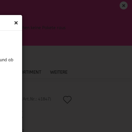
DE
Login
Merkzettel
Bis dahin gehen keine Pakete raus
Ihr Warenkorb
0,00 EUR
 und ab
NEU IM SORTIMENT
WEITERE
Auf
?
(Art.Nr.:
41847
)
den
l - Aid
onade
Merkzettel
Lieferzeit: