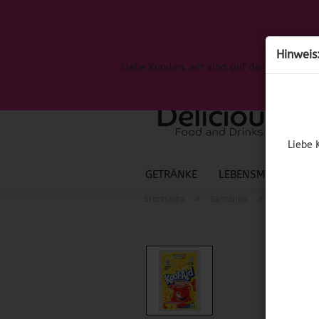
Hinweis
Liebe Kunden, wir sind auf der Suche nac
Liebe 
GETRÄNKE
LEBENSMITTEL
S
»
»
Startseite
Getränke
Amerikanis