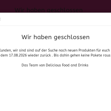
Wir haben geschlossen
Sprache auswählen
:
h neuen Produkten für euch und wieder ab dem 17.08.2026 zurück. 
Suche...
E-Mail
Das Team von Delicious Food and Drinks
Wir haben geschlossen
Lieferland
Passwort
Kunden, wir sind sind auf der Suche nach neuen Produkten für euch
dem 17.08.2026 wieder zurück . Bis dahin gehen keine Pakete raus
PIRITUOSEN, BIER & WEIN
HOME & LIVING
DROGERIE
Das Team von Delicious Food and Drinks
»
»
che Getränke
Getränkepulver
Kool - Aid Lemonade
Konto erstellen
Kraft
Passwort vergessen
Koo
Lem