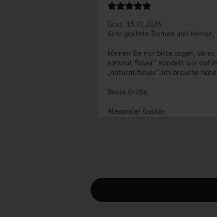
Gast,
15.01.2026
Sehr geehrte Damen und Herren,
können Sie mir bitte sagen, ob e
natural flavor“ handelt wie auf 
„natural flavor“. Ich brauche hoh
Beste Grüße
Alexander Guskov
Diesen Text kannst du im Gambio Admin