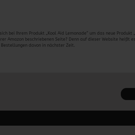
s sich bei Ihrem Produkt „Kool Aid Lemonade“ um das neue Produkt 
ihrer Amazon beschriebenen Seite? Denn auf dieser Website heißt es
e Bestellungen davon in nächster Zeit.
 unter Content Manager -> Elemente -> Footer -> Footer Kopfzeile bea