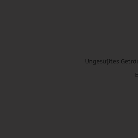
Ungesüßtes Geträ
E