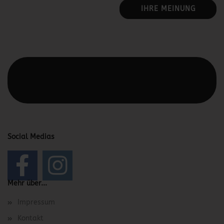
IHRE MEINUNG
Diesen Text kannst du im Gambio Admin unter Content
Manager -> Elemente -> Footer -> Footer Kopfzeile
bearbeiten.
Social Medias
Mehr über...
Impressum
Kontakt