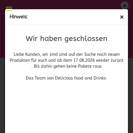
Wir haben geschlossen
Hinweis:
Jell-O White Chocolate Pudding ohne Zucker
Liebe Kunden, wir sind auf der Suche nach neuen
Produkten für euch und wieder ab dem 17.08.2026
(Art.Nr.:
41763
)
Wir haben geschlossen
zurück. Bis dahin gehen keine Pakete raus
Jell-O
Das Team von Delicious Food and Drinks
Liebe Kunden, wir sind sind auf der Suche nach neuen
Produkten für euch und ab dem 17.08.2026 wieder zurück
. Bis dahin gehen keine Pakete raus
Das Team von Delicious Food and Drinks