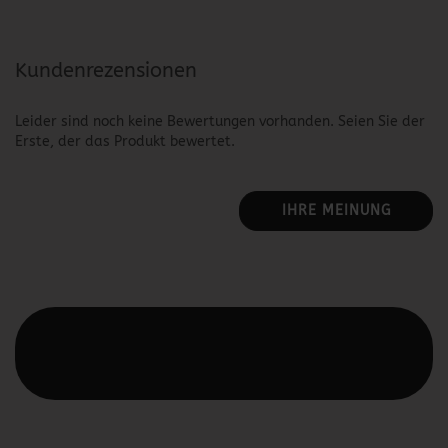
Kundenrezensionen
Leider sind noch keine Bewertungen vorhanden. Seien Sie der
Erste, der das Produkt bewertet.
IHRE MEINUNG
Diesen Text kannst du im Gambio Admin unter Content
Manager -> Elemente -> Footer -> Footer Kopfzeile
bearbeiten.