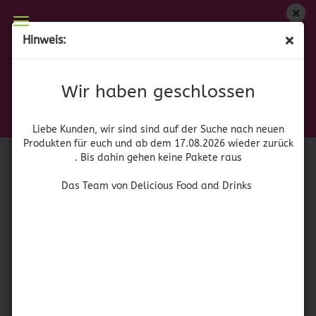
Wir haben geschlossen
Hinweis:
(MHD 26.03.2023) Hungry Jack Chocolate Chip
Liebe Kunden, wir sind auf der Suche nach neuen
Produkten für euch und wieder ab dem 17.08.2026
Pancake Mix
Wir haben geschlossen
zurück. Bis dahin gehen keine Pakete raus
(Art.Nr.:
41811
)
Hungry Jack
Das Team von Delicious Food and Drinks
Liebe Kunden, wir sind sind auf der Suche nach neuen
Produkten für euch und ab dem 17.08.2026 wieder zurück
. Bis dahin gehen keine Pakete raus
Das Team von Delicious Food and Drinks