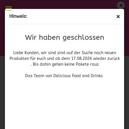
Wir haben geschlossen
Hinweis:
Hida Bolonesa de Chorizo
Liebe Kunden, wir sind auf der Suche nach neuen
Produkten für euch und wieder ab dem 17.08.2026
(Art.Nr.:
41774
)
Wir haben geschlossen
zurück. Bis dahin gehen keine Pakete raus
Hida
Das Team von Delicious Food and Drinks
Liebe Kunden, wir sind sind auf der Suche nach neuen
Produkten für euch und ab dem 17.08.2026 wieder zurück
. Bis dahin gehen keine Pakete raus
Das Team von Delicious Food and Drinks