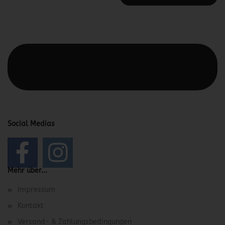
Diesen Text kannst du im Gambio Admin unter Content
Manager -> Elemente -> Footer -> Footer Kopfzeile
bearbeiten.
Social Medias
Mehr über...
Impressum
Kontakt
Versand- & Zahlungsbedingungen