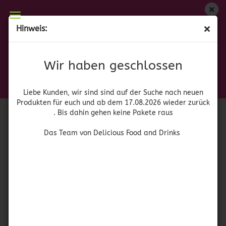
Wir haben geschlossen
Hinweis:
Kool - Aid Tropical Punch Bag
Liebe Kunden, wir sind auf der Suche nach neuen
Produkten für euch und wieder ab dem 17.08.2026
(Art.Nr.:
41849
)
Wir haben geschlossen
zurück. Bis dahin gehen keine Pakete raus
Kraft
Das Team von Delicious Food and Drinks
Liebe Kunden, wir sind sind auf der Suche nach neuen
Produkten für euch und ab dem 17.08.2026 wieder zurück
. Bis dahin gehen keine Pakete raus
Das Team von Delicious Food and Drinks