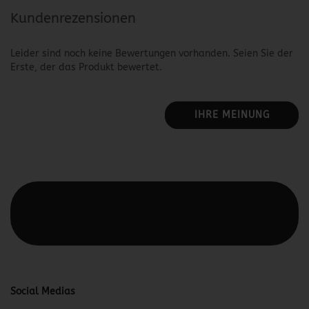
Kundenrezensionen
Leider sind noch keine Bewertungen vorhanden. Seien Sie der
Erste, der das Produkt bewertet.
IHRE MEINUNG
Diesen Text kannst du im Gambio Admin unter Content
Manager -> Elemente -> Footer -> Footer Kopfzeile
bearbeiten.
Social Medias