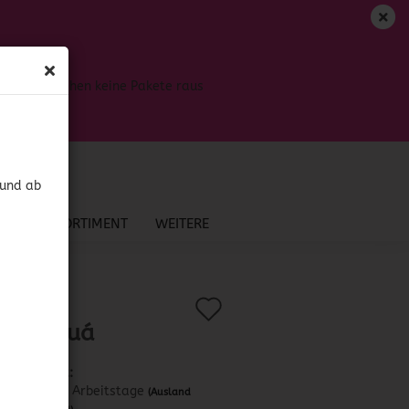
DE
Login
Merkzettel
Bis dahin gehen keine Pakete raus
Ihr Warenkorb
0,00 EUR
 und ab
NEU IM SORTIMENT
WEITERE
Auf
?
.:
41961
)
lo Fideuá
den
Merkzettel
Lieferzeit:
ca. 3-4 Arbeitstage
(Ausland