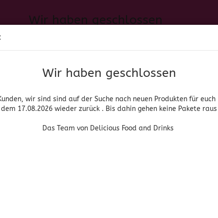
Wir haben geschlossen
Sprache auswählen
:
h neuen Produkten für euch und wieder ab dem 17.08.2026 zurück. 
Suche...
E-Mail
Das Team von Delicious Food and Drinks
Wir haben geschlossen
Lieferland
Passwort
Kunden, wir sind sind auf der Suche nach neuen Produkten für euch
dem 17.08.2026 wieder zurück . Bis dahin gehen keine Pakete raus
PIRITUOSEN, BIER & WEIN
HOME & LIVING
DROGERIE
Das Team von Delicious Food and Drinks
»
»
che Lebensmittel
Paella Reis / Reis / Nudeln
Gallo Fideuá
Konto erstellen
Passwort vergessen
(Art.Nr
Gal