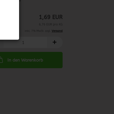
abweichend)
1,69 EUR
6,76 EUR pro KG
inkl. 7% MwSt. zzgl.
Versand
In den Warenkorb