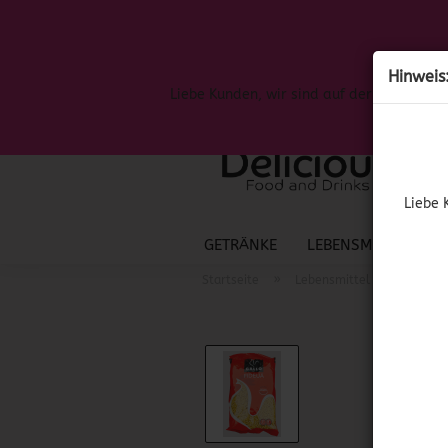
Hinweis
Liebe Kunden, wir sind auf der Suche nac
Liebe 
GETRÄNKE
LEBENSMITTEL
S
»
»
Startseite
Lebensmittel
Spanis