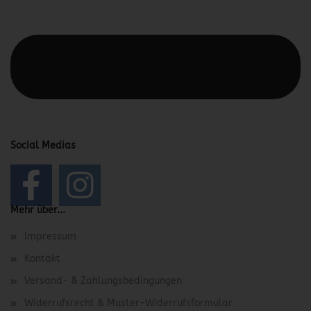
Diesen Text kannst du im Gambio Admin unter Content
Manager -> Elemente -> Footer -> Footer Kopfzeile
bearbeiten.
Social Medias
Mehr über...
Impressum
Kontakt
Versand- & Zahlungsbedingungen
Widerrufsrecht & Muster-Widerrufsformular