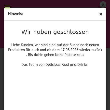
Wir haben geschlossen
Hinweis:
Gallo Fideuá
Liebe Kunden, wir sind auf der Suche nach neuen
Produkten für euch und wieder ab dem 17.08.2026
(Art.Nr.:
41961
)
Wir haben geschlossen
zurück. Bis dahin gehen keine Pakete raus
Das Team von Delicious Food and Drinks
Liebe Kunden, wir sind sind auf der Suche nach neuen
Produkten für euch und ab dem 17.08.2026 wieder zurück
. Bis dahin gehen keine Pakete raus
Das Team von Delicious Food and Drinks