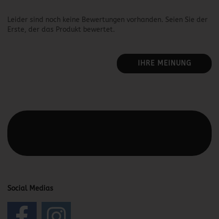
Leider sind noch keine Bewertungen vorhanden. Seien Sie der
Erste, der das Produkt bewertet.
IHRE MEINUNG
Diesen Text kannst du im Gambio Admin unter Content
Manager -> Elemente -> Footer -> Footer Kopfzeile
bearbeiten.
Social Medias