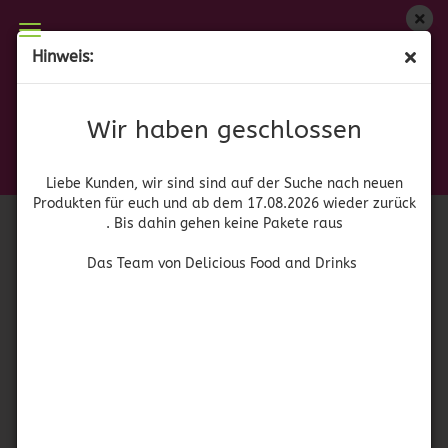
Wir haben geschlossen
Hinweis:
Erdnüsse japanischer Art - Cacahuates Japoneses
Liebe Kunden, wir sind auf der Suche nach neuen
Produkten für euch und wieder ab dem 17.08.2026
(Art.Nr.:
52927
)
Wir haben geschlossen
zurück. Bis dahin gehen keine Pakete raus
Manzela
Das Team von Delicious Food and Drinks
Liebe Kunden, wir sind sind auf der Suche nach neuen
Produkten für euch und ab dem 17.08.2026 wieder zurück
. Bis dahin gehen keine Pakete raus
Das Team von Delicious Food and Drinks