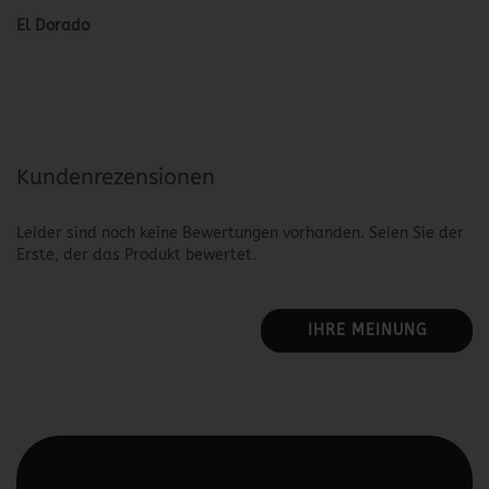
El Dorado
Kundenrezensionen
Leider sind noch keine Bewertungen vorhanden. Seien Sie der
Erste, der das Produkt bewertet.
IHRE MEINUNG
Diesen Text kannst du im Gambio Admin unter Content
Manager -> Elemente -> Footer -> Footer Kopfzeile