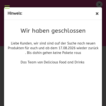
Wir haben geschlossen
Hinweis:
El Dorado Special Reserve 15 YO
Liebe Kunden, wir sind auf der Suche nach neuen
Produkten für euch und wieder ab dem 17.08.2026
(Art.Nr.:
11032
)
Wir haben geschlossen
zurück. Bis dahin gehen keine Pakete raus
El Dorado
Das Team von Delicious Food and Drinks
Liebe Kunden, wir sind sind auf der Suche nach neuen
Produkten für euch und ab dem 17.08.2026 wieder zurück
. Bis dahin gehen keine Pakete raus
Das Team von Delicious Food and Drinks