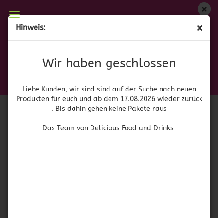
Wir haben geschlossen
Hinweis:
Downy Frescura Original
Liebe Kunden, wir sind auf der Suche nach neuen
Produkten für euch und wieder ab dem 17.08.2026
(Art.Nr.:
42129
)
Wir haben geschlossen
zurück. Bis dahin gehen keine Pakete raus
Procter &
Gamble
Das Team von Delicious Food and Drinks
Liebe Kunden, wir sind sind auf der Suche nach neuen
Produkten für euch und ab dem 17.08.2026 wieder zurück
. Bis dahin gehen keine Pakete raus
Das Team von Delicious Food and Drinks