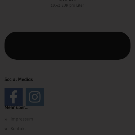
19,42 EUR pro Liter
Diesen Text kannst du im Gambio Admin unter Content
Manager -> Elemente -> Footer -> Footer Kopfzeile
bearbeiten.
Social Medias
Mehr über...
Impressum
Kontakt