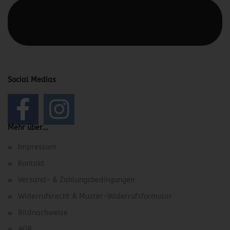
Diesen Text kannst du im Gambio Admin unter Content
Manager -> Elemente -> Footer -> Footer Kopfzeile
bearbeiten.
Social Medias
Mehr über...
Impressum
Kontakt
Versand- & Zahlungsbedingungen
Widerrufsrecht & Muster-Widerrufsformular
Bildnachweise
AGB