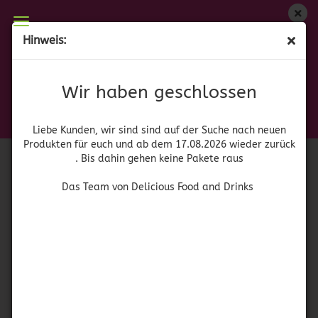
Wir haben geschlossen
Hinweis:
Domino Dark Brown Sugar
Liebe Kunden, wir sind auf der Suche nach neuen
Produkten für euch und wieder ab dem 17.08.2026
(Art.Nr.:
41199
)
Wir haben geschlossen
zurück. Bis dahin gehen keine Pakete raus
Das Team von Delicious Food and Drinks
Liebe Kunden, wir sind sind auf der Suche nach neuen
Produkten für euch und ab dem 17.08.2026 wieder zurück
. Bis dahin gehen keine Pakete raus
Das Team von Delicious Food and Drinks