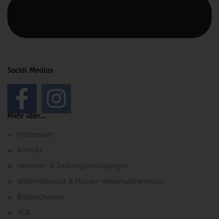
Diesen Text kannst du im Gambio Admin unter Content
Manager -> Elemente -> Footer -> Footer Kopfzeile
bearbeiten.
Social Medias
Mehr über...
Impressum
Kontakt
Versand- & Zahlungsbedingungen
Widerrufsrecht & Muster-Widerrufsformular
Bildnachweise
AGB