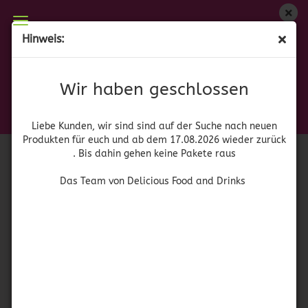
Wir haben geschlossen
Hinweis:
Dash Table Blend
Liebe Kunden, wir sind auf der Suche nach neuen
Produkten für euch und wieder ab dem 17.08.2026
(Art.Nr.:
42104
)
Wir haben geschlossen
zurück. Bis dahin gehen keine Pakete raus
Das Team von Delicious Food and Drinks
Liebe Kunden, wir sind sind auf der Suche nach neuen
Produkten für euch und ab dem 17.08.2026 wieder zurück
. Bis dahin gehen keine Pakete raus
Das Team von Delicious Food and Drinks