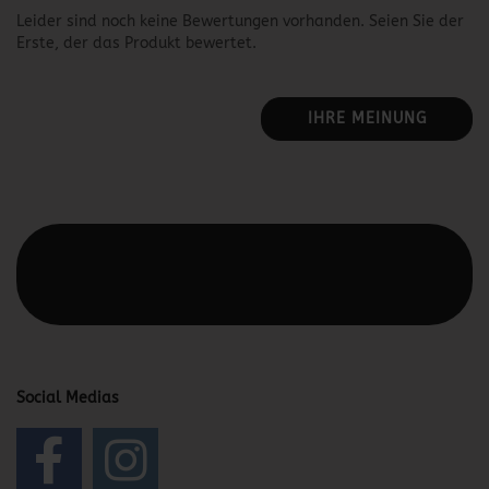
Leider sind noch keine Bewertungen vorhanden. Seien Sie der
Erste, der das Produkt bewertet.
IHRE MEINUNG
Diesen Text kannst du im Gambio Admin unter Content
Manager -> Elemente -> Footer -> Footer Kopfzeile
bearbeiten.
Social Medias