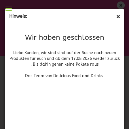
Wir haben geschlossen
Hinweis:
Corralejo Reposado
Liebe Kunden, wir sind auf der Suche nach neuen
Produkten für euch und wieder ab dem 17.08.2026
(Art.Nr.:
52048
)
Wir haben geschlossen
zurück. Bis dahin gehen keine Pakete raus
Tequileria
Corralejo
Das Team von Delicious Food and Drinks
Liebe Kunden, wir sind sind auf der Suche nach neuen
Produkten für euch und ab dem 17.08.2026 wieder zurück
. Bis dahin gehen keine Pakete raus
Das Team von Delicious Food and Drinks