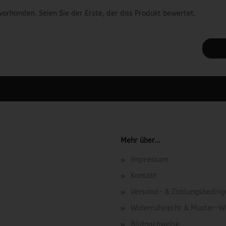
vorhanden. Seien Sie der Erste, der das Produkt bewertet.
 unter Content Manager -> Elemente -> Footer -> Footer Kopfzeile bea
Mehr über...
Impressum
Kontakt
Versand- & Zahlungsbedin
Widerrufsrecht & Muster-W
Bildnachweise