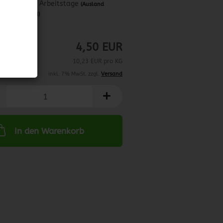
ca. 3-4 Arbeitstage
(Ausland
abweichend)
01/2029
4,50 EUR
10,23 EUR pro KG
inkl. 7% MwSt. zzgl.
Versand
In den Warenkorb