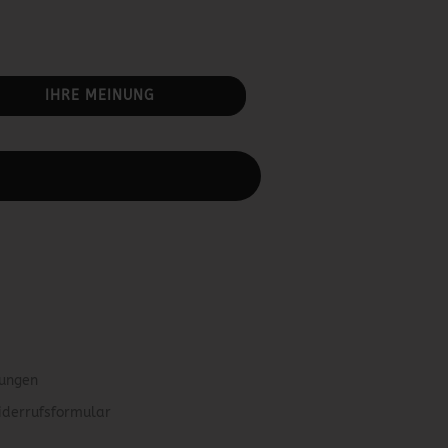
IHRE MEINUNG
rbeiten.
gungen
iderrufsformular