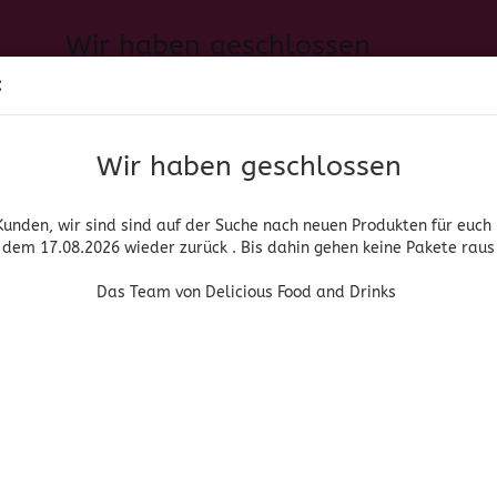
Wir haben geschlossen
Sprache auswählen
:
h neuen Produkten für euch und wieder ab dem 17.08.2026 zurück. 
Suche...
E-Mail
Das Team von Delicious Food and Drinks
Wir haben geschlossen
Lieferland
Passwort
Kunden, wir sind sind auf der Suche nach neuen Produkten für euch
dem 17.08.2026 wieder zurück . Bis dahin gehen keine Pakete raus
PIRITUOSEN, BIER & WEIN
HOME & LIVING
DROGERIE
Das Team von Delicious Food and Drinks
»
»
che Lebensmittel
Fertiggerichte
Cocido Madrileño - Carretilla
Konto erstellen
Carretilla
Passwort vergessen
(Art.Nr
Coc
Carr