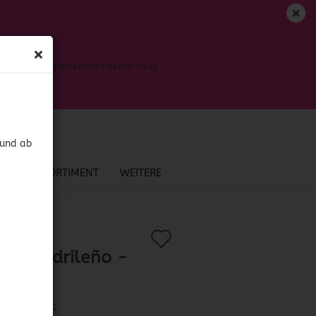
DE
Login
Merkzettel
Bis dahin gehen keine Pakete raus
Ihr Warenkorb
0,00 EUR
 und ab
NEU IM SORTIMENT
WEITERE
Auf
?
.:
42160
)
ido Madrileño -
den
etilla
Merkzettel
Lieferzeit: