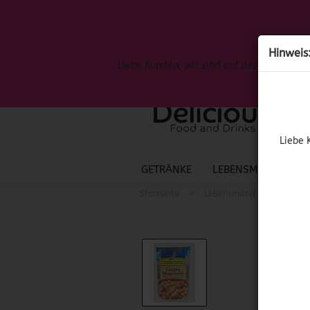
Hinweis
Liebe Kunden, wir sind auf der Suche nac
Liebe 
GETRÄNKE
LEBENSMITTEL
S
»
»
Startseite
Lebensmittel
Spanis