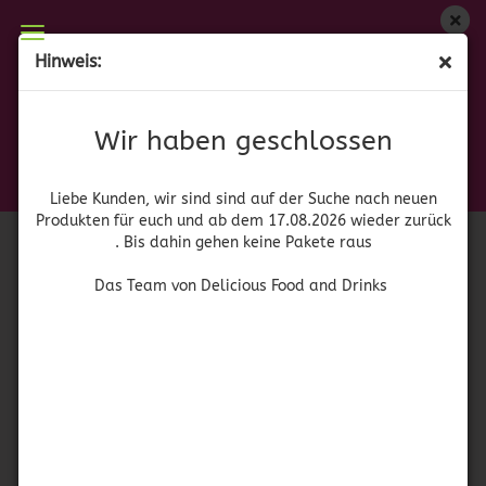
Wir haben geschlossen
Hinweis:
Cholula Original
Liebe Kunden, wir sind auf der Suche nach neuen
Produkten für euch und wieder ab dem 17.08.2026
(Art.Nr.:
52949
)
Wir haben geschlossen
zurück. Bis dahin gehen keine Pakete raus
Cholula
Das Team von Delicious Food and Drinks
Liebe Kunden, wir sind sind auf der Suche nach neuen
Produkten für euch und ab dem 17.08.2026 wieder zurück
. Bis dahin gehen keine Pakete raus
Das Team von Delicious Food and Drinks