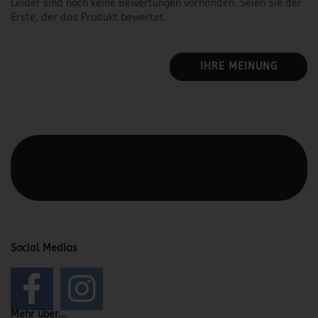
Leider sind noch keine Bewertungen vorhanden. Seien Sie der
Erste, der das Produkt bewertet.
IHRE MEINUNG
Diesen Text kannst du im Gambio Admin unter Content
Manager -> Elemente -> Footer -> Footer Kopfzeile
bearbeiten.
Social Medias
Mehr über...