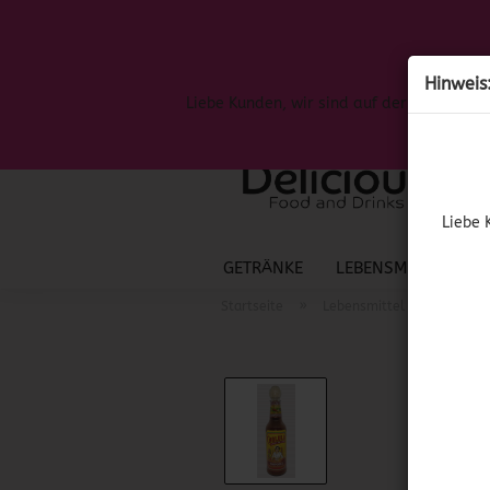
Hinweis
Liebe Kunden, wir sind auf der Suche nac
Liebe 
GETRÄNKE
LEBENSMITTEL
S
»
»
Startseite
Lebensmittel
Mexika