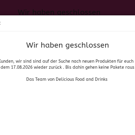
Wir haben geschlossen
Sprache auswählen
:
h neuen Produkten für euch und wieder ab dem 17.08.2026 zurück. 
Suche...
E-Mail
Das Team von Delicious Food and Drinks
Wir haben geschlossen
Lieferland
Passwort
Kunden, wir sind sind auf der Suche nach neuen Produkten für euch
dem 17.08.2026 wieder zurück . Bis dahin gehen keine Pakete raus
PIRITUOSEN, BIER & WEIN
HOME & LIVING
DROGERIE
Das Team von Delicious Food and Drinks
»
»
nische Lebensmittel
Salsas
Cholula Chipotle
Konto erstellen
Cholula
Passwort vergessen
(Art.Nr
Cho