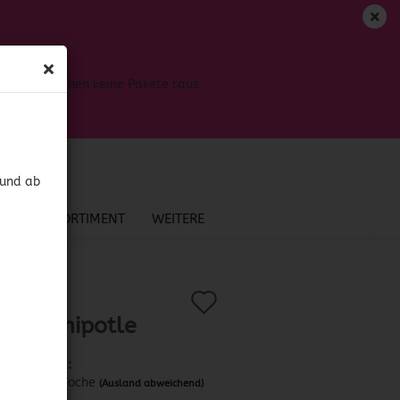
DE
Login
Merkzettel
Bis dahin gehen keine Pakete raus
Ihr Warenkorb
0,00 EUR
 und ab
NEU IM SORTIMENT
WEITERE
Auf
?
.:
52940
)
lula Chipotle
den
Merkzettel
Lieferzeit:
ca. 1 Woche
(Ausland abweichend)