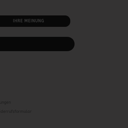
IHRE MEINUNG
rbeiten.
gungen
iderrufsformular