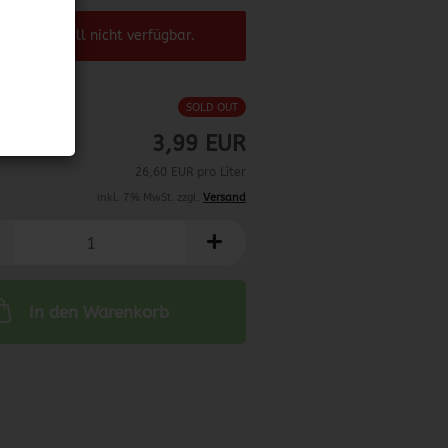
el ist aktuell nicht verfügbar.
SOLD OUT
3,99 EUR
26,60 EUR pro Liter
inkl. 7% MwSt. zzgl.
Versand
In den Warenkorb