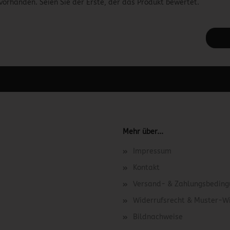
vorhanden. Seien Sie der Erste, der das Produkt bewertet.
 unter Content Manager -> Elemente -> Footer -> Footer Kopfzeile bea
Mehr über...
Impressum
Kontakt
Versand- & Zahlungsbedin
Widerrufsrecht & Muster-W
Bildnachweise