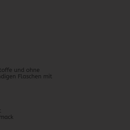
stoffe und ohne
ndigen Flaschen mit
t
hmack