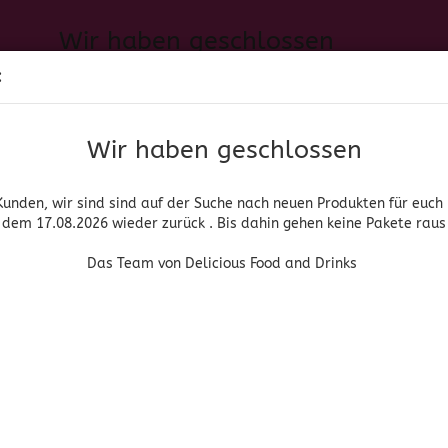
Wir haben geschlossen
Sprache auswählen
:
h neuen Produkten für euch und wieder ab dem 17.08.2026 zurück. 
Suche...
E-Mail
Das Team von Delicious Food and Drinks
Wir haben geschlossen
Lieferland
Passwort
Kunden, wir sind sind auf der Suche nach neuen Produkten für euch
dem 17.08.2026 wieder zurück . Bis dahin gehen keine Pakete raus
PIRITUOSEN, BIER & WEIN
HOME & LIVING
DROGERIE
Das Team von Delicious Food and Drinks
»
»
Tequila
Casa Vieja Blanco
Konto erstellen
Casa Vieja
Passwort vergessen
(Art.Nr
Cas