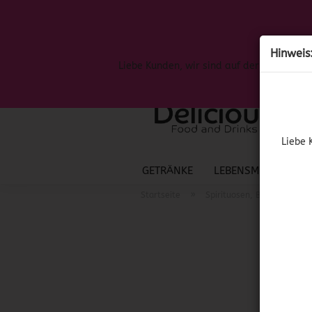
Hinweis
Liebe Kunden, wir sind auf der Suche nac
Liebe 
GETRÄNKE
LEBENSMITTEL
S
»
Startseite
Spirituosen, Bier & Wein