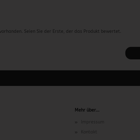
vorhanden. Seien Sie der Erste, der das Produkt bewertet.
 unter Content Manager -> Elemente -> Footer -> Footer Kopfzeile bea
Mehr über...
Impressum
Kontakt