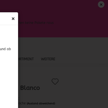
DE
Login
Merkzettel
Bis dahin gehen keine Pakete raus
Ihr Warenkorb
0,00 EUR
 und ab
NEU IM SORTIMENT
WEITERE
Auf
?
.:
52033
)
a Vieja Blanco
den
Merkzettel
Lieferzeit:
ca. 1 Woche
(Ausland abweichend)