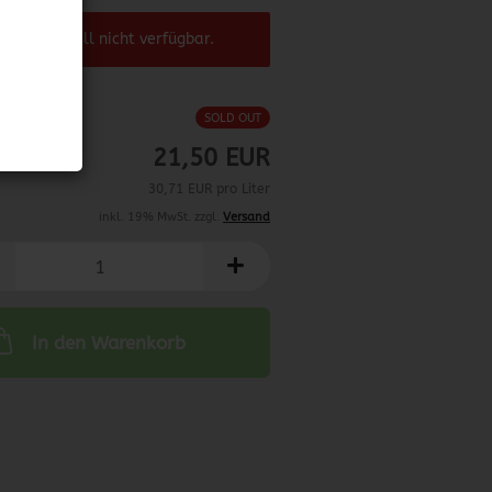
el ist aktuell nicht verfügbar.
SOLD OUT
21,50 EUR
30,71 EUR pro Liter
inkl. 19% MwSt. zzgl.
Versand
In den Warenkorb