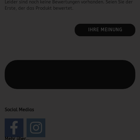
Leider sind noch keine Bewertungen vorhanden. Seien Sie der
Erste, der das Produkt bewertet.
IHRE MEINUNG
Diesen Text kannst du im Gambio Admin unter Content
Manager -> Elemente -> Footer -> Footer Kopfzeile
bearbeiten.
Social Medias
Mehr über...