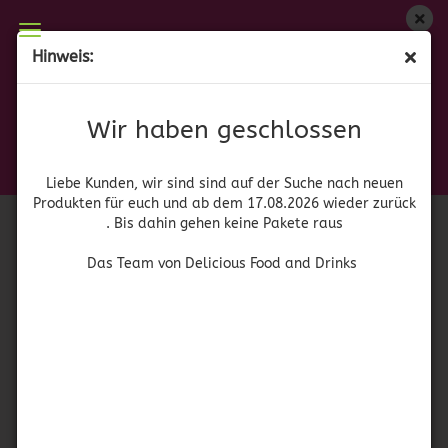
Wir haben geschlossen
Hinweis:
Carey - Nachos de Jalapeño
Liebe Kunden, wir sind auf der Suche nach neuen
Produkten für euch und wieder ab dem 17.08.2026
(Art.Nr.:
42172
)
Wir haben geschlossen
zurück. Bis dahin gehen keine Pakete raus
Carey
Das Team von Delicious Food and Drinks
Liebe Kunden, wir sind sind auf der Suche nach neuen
Produkten für euch und ab dem 17.08.2026 wieder zurück
. Bis dahin gehen keine Pakete raus
Das Team von Delicious Food and Drinks