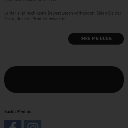
Leider sind noch keine Bewertungen vorhanden. Seien Sie der
Erste, der das Produkt bewertet.
IHRE MEINUNG
Diesen Text kannst du im Gambio Admin unter Content
Manager -> Elemente -> Footer -> Footer Kopfzeile
bearbeiten.
Social Medias