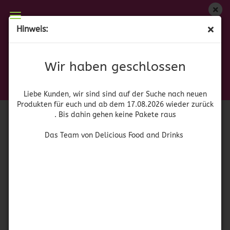
Wir haben geschlossen
Hinweis:
California Scents Lufterfrischer Monterey Vanilla
Liebe Kunden, wir sind auf der Suche nach neuen
Produkten für euch und wieder ab dem 17.08.2026
(Art.Nr.:
42092
)
Wir haben geschlossen
zurück. Bis dahin gehen keine Pakete raus
Das Team von Delicious Food and Drinks
Liebe Kunden, wir sind sind auf der Suche nach neuen
Produkten für euch und ab dem 17.08.2026 wieder zurück
. Bis dahin gehen keine Pakete raus
Das Team von Delicious Food and Drinks