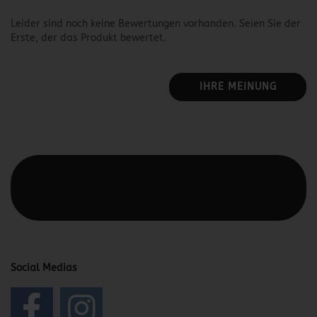
Leider sind noch keine Bewertungen vorhanden. Seien Sie der
Erste, der das Produkt bewertet.
IHRE MEINUNG
Diesen Text kannst du im Gambio Admin unter Content
Manager -> Elemente -> Footer -> Footer Kopfzeile
bearbeiten.
Social Medias