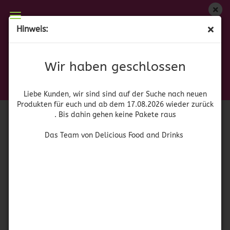
Wir haben geschlossen
Hinweis:
Bush's Baked Beans Sweet Heat
Liebe Kunden, wir sind auf der Suche nach neuen
Produkten für euch und wieder ab dem 17.08.2026
(Art.Nr.:
42119
)
Wir haben geschlossen
zurück. Bis dahin gehen keine Pakete raus
Bush's
Das Team von Delicious Food and Drinks
Liebe Kunden, wir sind sind auf der Suche nach neuen
Produkten für euch und ab dem 17.08.2026 wieder zurück
. Bis dahin gehen keine Pakete raus
Das Team von Delicious Food and Drinks