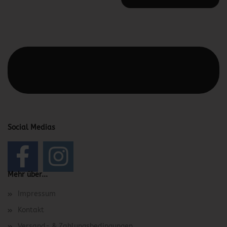
Diesen Text kannst du im Gambio Admin unter Content
Manager -> Elemente -> Footer -> Footer Kopfzeile
bearbeiten.
Social Medias
Mehr über...
Impressum
Kontakt
Versand- & Zahlungsbedingungen