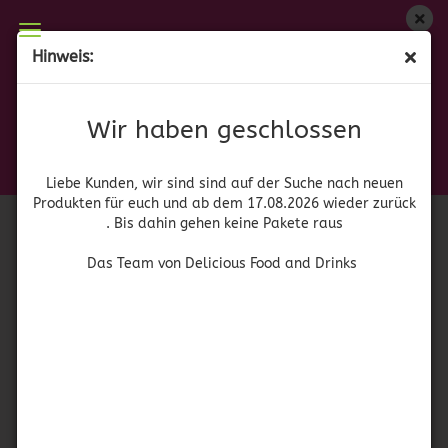
Wir haben geschlossen
Hinweis:
Betty Crocker Mashed Potatoes - Sweet Potato
Liebe Kunden, wir sind auf der Suche nach neuen
Produkten für euch und wieder ab dem 17.08.2026
(Art.Nr.:
42109
)
Wir haben geschlossen
zurück. Bis dahin gehen keine Pakete raus
Betty
Crocker
Das Team von Delicious Food and Drinks
Liebe Kunden, wir sind sind auf der Suche nach neuen
Produkten für euch und ab dem 17.08.2026 wieder zurück
. Bis dahin gehen keine Pakete raus
Das Team von Delicious Food and Drinks