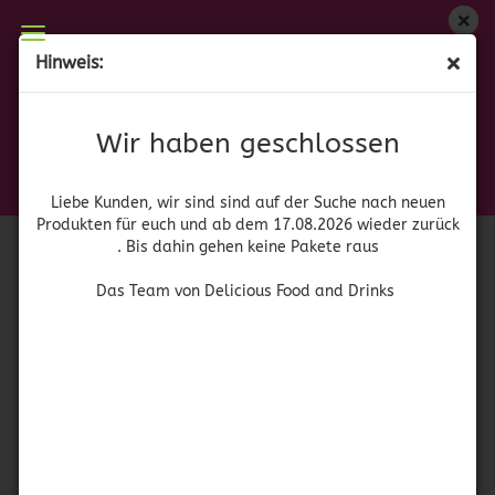
Wir haben geschlossen
Hinweis:
Baxters French Onion Soup
Liebe Kunden, wir sind auf der Suche nach neuen
Produkten für euch und wieder ab dem 17.08.2026
(Art.Nr.:
42049
)
Wir haben geschlossen
zurück. Bis dahin gehen keine Pakete raus
Das Team von Delicious Food and Drinks
Liebe Kunden, wir sind sind auf der Suche nach neuen
Produkten für euch und ab dem 17.08.2026 wieder zurück
. Bis dahin gehen keine Pakete raus
Das Team von Delicious Food and Drinks