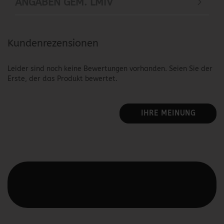
ANGABEN GEM. LMIV
Kundenrezensionen
Leider sind noch keine Bewertungen vorhanden. Seien Sie der
Erste, der das Produkt bewertet.
IHRE MEINUNG
Diesen Text kannst du im Gambio Admin unter Content
Manager -> Elemente -> Footer -> Footer Kopfzeile
bearbeiten.