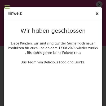
Wir haben geschlossen
Hinweis:
Morton Sea Salt Fine
Liebe Kunden, wir sind auf der Suche nach neuen
Produkten für euch und wieder ab dem 17.08.2026
(Art.Nr.:
41735
)
Wir haben geschlossen
zurück. Bis dahin gehen keine Pakete raus
Morton
Das Team von Delicious Food and Drinks
Liebe Kunden, wir sind sind auf der Suche nach neuen
Produkten für euch und ab dem 17.08.2026 wieder zurück
. Bis dahin gehen keine Pakete raus
Das Team von Delicious Food and Drinks