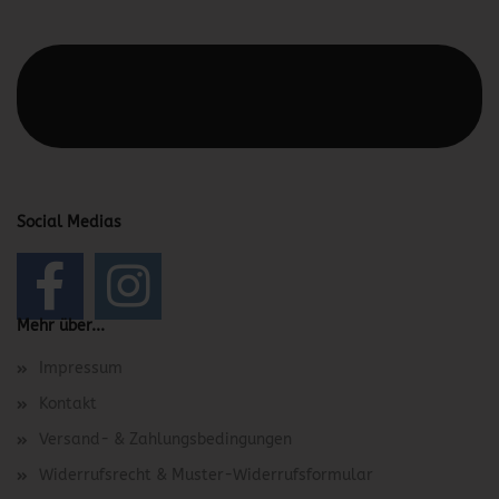
Diesen Text kannst du im Gambio Admin unter Content
Manager -> Elemente -> Footer -> Footer Kopfzeile
bearbeiten.
Social Medias
Mehr über...
Impressum
Kontakt
Versand- & Zahlungsbedingungen
Widerrufsrecht & Muster-Widerrufsformular