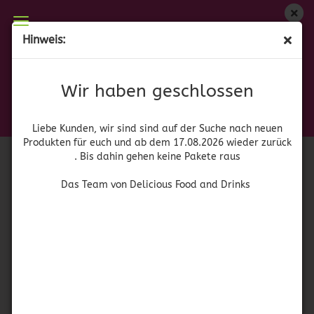
Wir haben geschlossen
Hinweis:
Karo Dark Corn Syrup – Dunkler Maissirup
Liebe Kunden, wir sind auf der Suche nach neuen
Produkten für euch und wieder ab dem 17.08.2026
(Art.Nr.:
41080
)
Wir haben geschlossen
zurück. Bis dahin gehen keine Pakete raus
Das Team von Delicious Food and Drinks
Liebe Kunden, wir sind sind auf der Suche nach neuen
Produkten für euch und ab dem 17.08.2026 wieder zurück
. Bis dahin gehen keine Pakete raus
Das Team von Delicious Food and Drinks