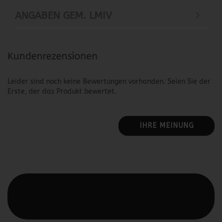
ANGABEN GEM. LMIV
Kundenrezensionen
Leider sind noch keine Bewertungen vorhanden. Seien Sie der
Erste, der das Produkt bewertet.
IHRE MEINUNG
Diesen Text kannst du im Gambio Admin unter Content
Manager -> Elemente -> Footer -> Footer Kopfzeile
bearbeiten.