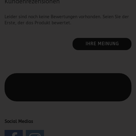
Kundenrezensionen
Leider sind noch keine Bewertungen vorhanden. Seien Sie der
Erste, der das Produkt bewertet.
IHRE MEINUNG
Diesen Text kannst du im Gambio Admin unter Content
Manager -> Elemente -> Footer -> Footer Kopfzeile
bearbeiten.
Social Medias