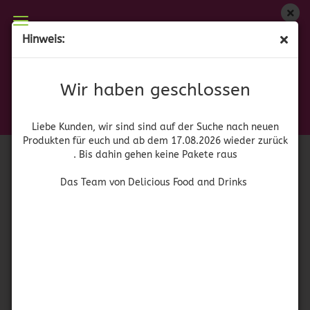
Wir haben geschlossen
Hinweis:
Skwinkles Relleno Piña
Liebe Kunden, wir sind auf der Suche nach neuen
Produkten für euch und wieder ab dem 17.08.2026
(Art.Nr.:
52954
)
Wir haben geschlossen
zurück. Bis dahin gehen keine Pakete raus
Mars
Das Team von Delicious Food and Drinks
Liebe Kunden, wir sind sind auf der Suche nach neuen
Produkten für euch und ab dem 17.08.2026 wieder zurück
. Bis dahin gehen keine Pakete raus
Das Team von Delicious Food and Drinks