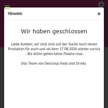
Wir haben geschlossen
Hinweis:
Renuzit Pure Ocean Breeze
Liebe Kunden, wir sind auf der Suche nach neuen
Produkten für euch und wieder ab dem 17.08.2026
(Art.Nr.:
41885
)
Wir haben geschlossen
zurück. Bis dahin gehen keine Pakete raus
Renuzit
Das Team von Delicious Food and Drinks
Liebe Kunden, wir sind sind auf der Suche nach neuen
Produkten für euch und ab dem 17.08.2026 wieder zurück
. Bis dahin gehen keine Pakete raus
Das Team von Delicious Food and Drinks