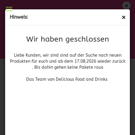
Wir haben geschlossen
Hinweis:
Renuzit After The Rain
Liebe Kunden, wir sind auf der Suche nach neuen
Produkten für euch und wieder ab dem 17.08.2026
(Art.Nr.:
41886
)
Wir haben geschlossen
zurück. Bis dahin gehen keine Pakete raus
Renuzit
Das Team von Delicious Food and Drinks
Liebe Kunden, wir sind sind auf der Suche nach neuen
Produkten für euch und ab dem 17.08.2026 wieder zurück
. Bis dahin gehen keine Pakete raus
Das Team von Delicious Food and Drinks