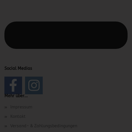
Diesen Text kannst du im Gambio Admin unter Content
Manager -> Elemente -> Footer -> Footer Kopfzeile
bearbeiten.
Social Medias
Mehr über...
Impressum
Kontakt
Versand- & Zahlungsbedingungen