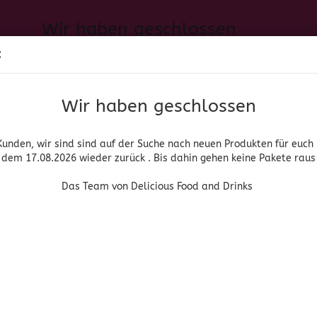
Wir haben geschlossen
Sprache auswählen
:
h neuen Produkten für euch und wieder ab dem 17.08.2026 zurück. 
Suche...
E-Mail
Das Team von Delicious Food and Drinks
Wir haben geschlossen
Lieferland
Passwort
Kunden, wir sind sind auf der Suche nach neuen Produkten für euch
dem 17.08.2026 wieder zurück . Bis dahin gehen keine Pakete raus
PIRITUOSEN, BIER & WEIN
HOME & LIVING
DROGERIE
Das Team von Delicious Food and Drinks
»
»
Mezcal
Real Minero Largo Barril Espadin Madre Cuishe
Konto erstellen
Real Minero
Passwort vergessen
(Art.Nr
Rea
Bar
Mad