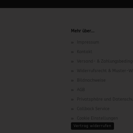
 unter Content Manager -> Elemente -> Footer -> Footer Kopfzeile bea
Mehr über...
Impressum
Kontakt
Versand- & Zahlungsbedin
Widerrufsrecht & Muster-W
Bildnachweise
AGB
Privatsphäre und Datensch
Callback Service
Cookie Einstellungen
Vertrag widerrufen