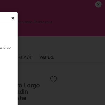
DE
Login
Merkzettel
Bis dahin gehen keine Pakete raus
Ihr Warenkorb
0,00 EUR
 und ab
NEU IM SORTIMENT
WEITERE
Auf
?
.:
41936
)
l Minero Largo
den
ril Espadin
Merkzettel
re Cuishe