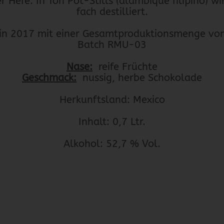
er Hefe. In Ton Pot-Stills (alambique filipino) w
fach destilliert.
 in 2017 mit einer Gesamtproduktionsmenge von
Batch RMU-03
Nase:
reife Früchte
Geschmack:
nussig, herbe Schokolade
Herkunftsland: Mexico
Inhalt: 0,7 Ltr.
Alkohol: 52,7 % Vol.