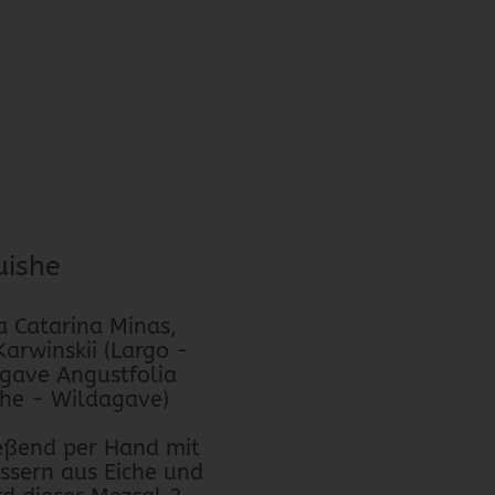
uishe
a Catarina Minas,
arwinskii (Largo -
Agave Angustfolia
she - Wildagave)
eßend per Hand mit
ässern aus Eiche und