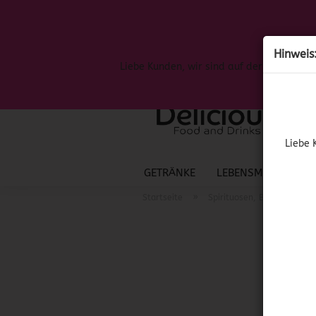
Hinweis
Liebe Kunden, wir sind auf der Suche nac
Liebe 
GETRÄNKE
LEBENSMITTEL
S
»
Startseite
Spirituosen, Bier & Wein