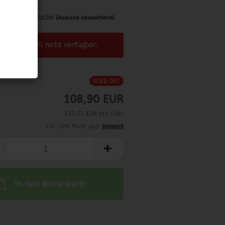
Lieferzeit:
ca. 1 Woche
(Ausland abweichend)
el ist aktuell nicht verfügbar.
SOLD OUT
108,90 EUR
155,57 EUR pro Liter
inkl. 19% MwSt. zzgl.
Versand
In den Warenkorb