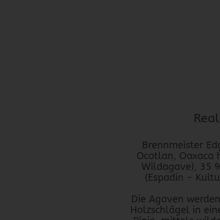
Real
Brennmeister Edg
Ocotlan, Oaxaca h
Wildagave), 35 %
(Espadin - Kult
Die Agaven werden
Holzschlägel in ein