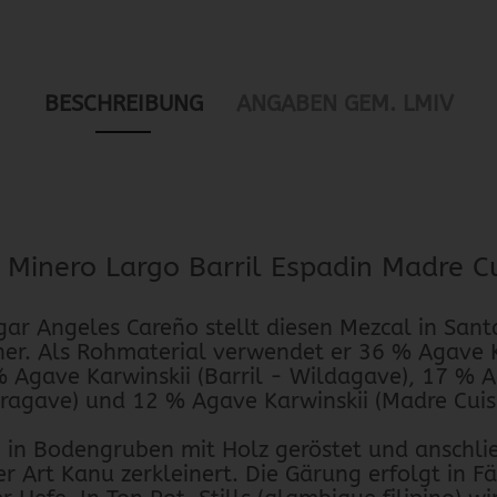
BESCHREIBUNG
ANGABEN GEM. LMIV
 Minero Largo Barril Espadin Madre C
ar Angeles Careño stellt diesen Mezcal in Sant
er. Als Rohmaterial verwendet er 36 % Agave K
 Agave Karwinskii (Barril - Wildagave), 17 % 
uragave) und 12 % Agave Karwinskii (Madre Cui
 in Bodengruben mit Holz geröstet und anschli
er Art Kanu zerkleinert. Die Gärung erfolgt in F