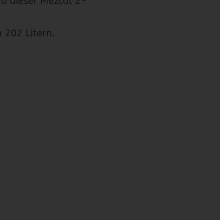
ird dieser Mezcal 2-
 202 Litern.