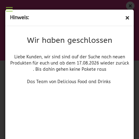
Wir haben geschlossen
Hinweis:
(MHD 09.12.23) Ragu Homemade Style Pizza Sauce
Liebe Kunden, wir sind auf der Suche nach neuen
Produkten für euch und wieder ab dem 17.08.2026
(Art.Nr.:
41908
)
Wir haben geschlossen
zurück. Bis dahin gehen keine Pakete raus
Das Team von Delicious Food and Drinks
Liebe Kunden, wir sind sind auf der Suche nach neuen
Produkten für euch und ab dem 17.08.2026 wieder zurück
. Bis dahin gehen keine Pakete raus
Das Team von Delicious Food and Drinks