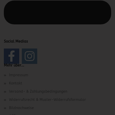
Diesen Text kannst du im Gambio Admin unter Content
Manager -> Elemente -> Footer -> Footer Kopfzeile
bearbeiten.
Social Medias
Mehr über...
Impressum
Kontakt
Versand- & Zahlungsbedingungen
Widerrufsrecht & Muster-Widerrufsformular
Bildnachweise