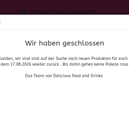
Wir haben geschlossen
Sprache auswählen
:
h neuen Produkten für euch und wieder ab dem 17.08.2026 zurück. 
Suche...
E-Mail
Das Team von Delicious Food and Drinks
Wir haben geschlossen
Lieferland
Passwort
Kunden, wir sind sind auf der Suche nach neuen Produkten für euch
dem 17.08.2026 wieder zurück . Bis dahin gehen keine Pakete raus
PIRITUOSEN, BIER & WEIN
HOME & LIVING
DROGERIE
Das Team von Delicious Food and Drinks
»
»
Charanda
Charanda Uruapan Suave
Konto erstellen
La Bohemia
Passwort vergessen
(Art.Nr
Cha
Sua