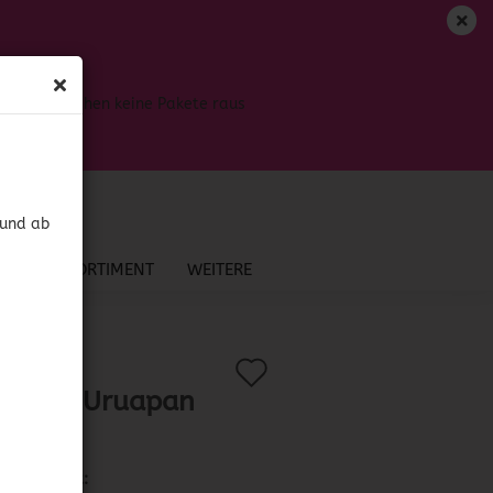
DE
Login
Merkzettel
Bis dahin gehen keine Pakete raus
Ihr Warenkorb
0,00 EUR
 und ab
NEU IM SORTIMENT
WEITERE
Auf
?
.:
55000
)
randa Uruapan
den
ve
Merkzettel
Lieferzeit: