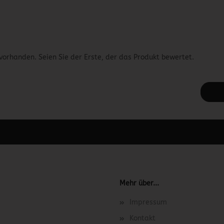
vorhanden. Seien Sie der Erste, der das Produkt bewertet.
 unter Content Manager -> Elemente -> Footer -> Footer Kopfzeile bea
Mehr über...
Impressum
Kontakt