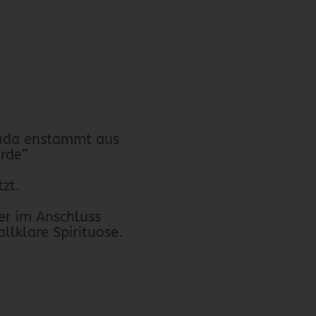
anda enstammt aus
Erde”
ützt.
er im Anschluss
tallklare Spirituose.