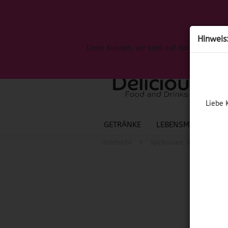
Hinweis
Liebe Kunden, wir sind auf der Suche nac
Liebe 
GETRÄNKE
LEBENSMITTEL
S
»
Startseite
Spirituosen, Bier & Wein