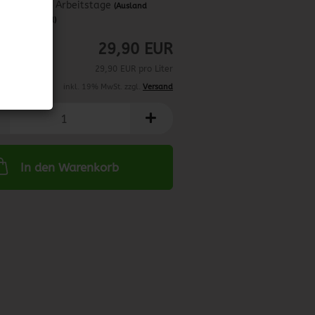
ca. 3-4 Arbeitstage
(Ausland
abweichend)
29,90 EUR
29,90 EUR pro Liter
inkl. 19% MwSt. zzgl.
Versand
In den Warenkorb