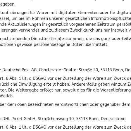
gegeben.
ualisierungen für Waren mit digitalen Elementen oder für digitale
sse), um Sie im Rahmen unserer gesetzlichen Informationspflichte
de Aktualisierungen im gesetzlich vorgesehenen Zeitraum persönli
erungen verwendet und zu diesem Zweck durch uns nur insoweit verar
n nachstehenden Dienstleister(n) zusammen, die uns ganz oder teil
mationen gewisse personenbezogene Daten übermittelt.
r: Deutsche Post AG, Charles-de-Gaulle-Straße 20, 53113 Bonn, D
 6 Abs. 1 lit. a DSGVO vor der Zustellung der Ware zum Zweck de
drückliche Einwilligung erteilt haben. Anderenfalls geben wir zum 
. Die Weitergabe erfolgt nur, soweit dies für die Warenlieferung e
öglich.
enüber dem oben bezeichneten Verantwortlichen oder gegenüber dem
er: DHL Paket GmbH, Sträßchensweg 10, 53113 Bonn, Deutschland
 6 Abs. 1 lit. a DSGVO vor der Zustellung der Ware zum Zweck de