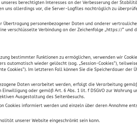
is unseres berechtigten Interesses an der Verbesserung der Stabili
n uns allerdings vor, die Server-Logfiles nachträglich zu überprüf
r Übertragung personenbezogener Daten und anderer vertraulicher 
ine verschlüsselte Verbindung an der Zeichenfolge „https://“ und 
zung bestimmter Funktionen zu ermöglichen, verwenden wir Cookies
rs automatisch wieder gelöscht (sog. „Session-Cookies“), teilweis
nte Cookies“). Im letzteren Fall können Sie die Speicherdauer der
ezogene Daten verarbeitet werden, erfolgt die Verarbeitung gemäß
en Einwilligung oder gemäß Art. 6 Abs. 1 lit. f DSGVO zur Wahrung 
fektiven Ausgestaltung des Seitenbesuchs.
 von Cookies informiert werden und einzeln über deren Annahme en
nalität unserer Website eingeschränkt sein kann.