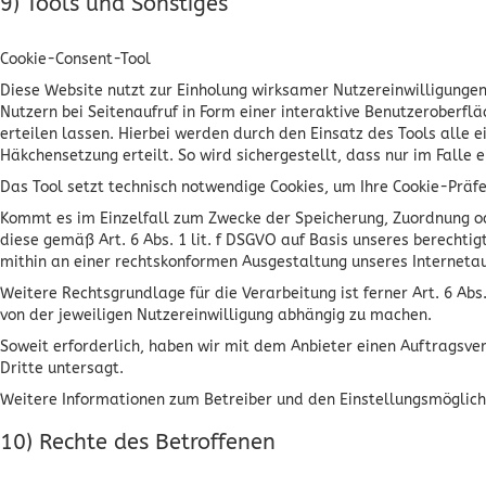
9) Tools und Sonstiges
Cookie-Consent-Tool
Diese Website nutzt zur Einholung wirksamer Nutzereinwilligungen 
Nutzern bei Seitenaufruf in Form einer interaktive Benutzeroberf
erteilen lassen. Hierbei werden durch den Einsatz des Tools alle 
Häkchensetzung erteilt. So wird sichergestellt, dass nur im Falle 
Das Tool setzt technisch notwendige Cookies, um Ihre Cookie-Präf
Kommt es im Einzelfall zum Zwecke der Speicherung, Zuordnung od
diese gemäß Art. 6 Abs. 1 lit. f DSGVO auf Basis unseres berecht
mithin an einer rechtskonformen Ausgestaltung unseres Internetauf
Weitere Rechtsgrundlage für die Verarbeitung ist ferner Art. 6 Abs
von der jeweiligen Nutzereinwilligung abhängig zu machen.
Soweit erforderlich, haben wir mit dem Anbieter einen Auftragsve
Dritte untersagt.
Weitere Informationen zum Betreiber und den Einstellungsmöglichk
10) Rechte des Betroffenen