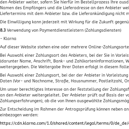
den Anbieter weiter, sofern Sie hierfür im Bestellprozess Ihre aus
Namen des Empfängers und die Lieferadresse an den Anbieter weiter
Liefertermins mit dem Anbieter bzw. die Lieferankündigung nicht m
Die Einwilligung kann jederzeit mit Wirkung für die Zukunft geg
8.3
Verwendung von Paymentdienstleistern (Zahlungsdiensten)
- Klarna
Auf dieser Website stehen eine oder mehrere Online-Zahlungsarte
Bei Auswahl einer Zahlungsart des Anbieters, bei der Sie in Vorl
(darunter Name, Anschrift, Bank- und Zahlkarteninformationen, W
weitergegeben. Die Weitergabe Ihrer Daten erfolgt in diesem Falle
Bei Auswahl einer Zahlungsart, bei der der Anbieter in Vorleistun
Daten (Vor- und Nachname, Straße, Hausnummer, Postleitzahl, Or
Um unser berechtigtes Interesse an der Feststellung der Zahlungs
an den Anbieter weitergeleitet. Der Anbieter prüft auf Basis der
Zahlungserfahrungen), ob die von Ihnen ausgewählte Zahlungsmögl
Zur Entscheidung im Rahmen der Antragsprüfung können neben anbie
einbezogen werden:
https://cdn.klarna.com
/1.0
/shared
/content
/legal
/terms
/0
/de_de
/