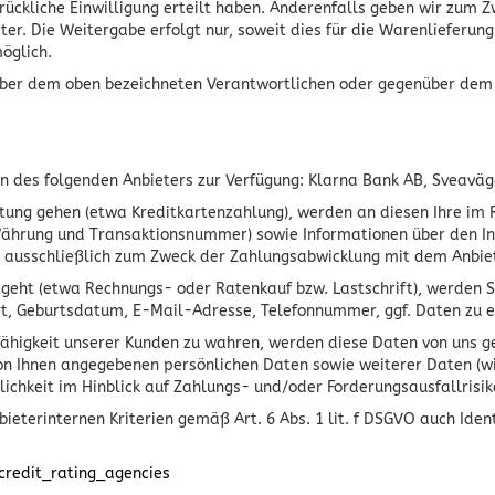
drückliche Einwilligung erteilt haben. Anderenfalls geben wir zum 
. Die Weitergabe erfolgt nur, soweit dies für die Warenlieferung e
öglich.
enüber dem oben bezeichneten Verantwortlichen oder gegenüber dem
n des folgenden Anbieters zur Verfügung: Klarna Bank AB, Sveavä
eistung gehen (etwa Kreditkartenzahlung), werden an diesen Ihre 
ährung und Transaktionsnummer) sowie Informationen über den Inha
 ausschließlich zum Zweck der Zahlungsabwicklung mit dem Anbieter 
g geht (etwa Rechnungs- oder Ratenkauf bzw. Lastschrift), werden 
t, Geburtsdatum, E-Mail-Adresse, Telefonnummer, ggf. Daten zu e
fähigkeit unserer Kunden zu wahren, werden diese Daten von uns g
 von Ihnen angegebenen persönlichen Daten sowie weiterer Daten (w
ichkeit im Hinblick auf Zahlungs- und/oder Forderungsausfallrisi
terinternen Kriterien gemäß Art. 6 Abs. 1 lit. f DSGVO auch Iden
credit_rating_agencies