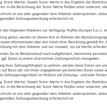
g. Score-Werte). Soweit Score-Werte in das Ergebnis der Bonitätsa
n. In die Berechnung der Score-Werte fließen unter anderem, aber
achricht an uns oder gegenüber dem Anbieter widersprechen. Jedoch 
sgemäßen Zahlungsabwicklung erforderlich ist.
des folgenden Anbieters zur Verfügung: PayPal (Europe) S.a.r.l. e
eistung gehen, werden an diesen Ihre im Rahmen des Bestellvorgan
wie Informationen über den Inhalt Ihrer Bestellung gemäß Art. 6 
klung mit dem Anbieter und nur insoweit, als sie hierfür erforderli
, werden Sie im Bestellablauf auch aufgefordert, bestimmte persö
 ggf. Daten zu einem alternativen Zahlungsmittel) anzugeben.
lung Ihrer Zahlungsfähigkeit zu wahren, werden diese Daten von un
üft auf Basis der von Ihnen angegebenen persönlichen Daten sowie
lte Zahlungsmöglichkeit im Hinblick auf Zahlungs- und/oder Forde
g. Score-Werte). Soweit Score-Werte in das Ergebnis der Bonitätsa
n. In die Berechnung der Score-Werte fließen unter anderem, aber
achricht an uns oder gegenüber dem Anbieter widersprechen. Jedoch 
sgemäßen Zahlungsabwicklung erforderlich ist.