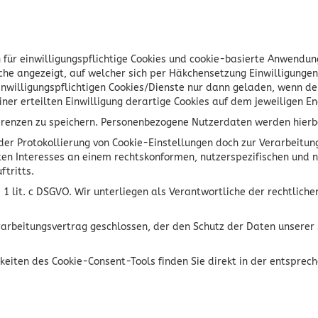
für einwilligungspflichtige Cookies und cookie-basierte Anwendung
läche angezeigt, auf welcher sich per Häkchensetzung Einwilligun
einwilligungspflichtigen Cookies/Dienste nur dann geladen, wenn d
einer erteilten Einwilligung derartige Cookies auf dem jeweiligen 
erenzen zu speichern. Personenbezogene Nutzerdaten werden hierbei
er Protokollierung von Cookie-Einstellungen doch zur Verarbeitun
igten Interesses an einem rechtskonformen, nutzerspezifischen und
tritts.
. 1 lit. c DSGVO. Wir unterliegen als Verantwortliche der rechtlich
rarbeitungsvertrag geschlossen, der den Schutz der Daten unserer 
eiten des Cookie-Consent-Tools finden Sie direkt in der entsprec